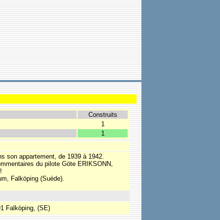
Construits
1
1
ans son appartement, de 1939 à 1942.
s commentaires du pilote Göte ERIKSONN,
!
um, Falköping (Suède).
91 Falköping, (SE)