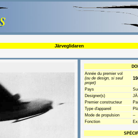
Järveglidaren
DO
Année du premier vol
19
(ou de design, si seul
projet)
Pays
Su
Designer(s)
JÄ
Premier constructeur
Pa
Type d'appareil
Pl
Mode de propulsion
--
Fonction
Ex
SPÉCI