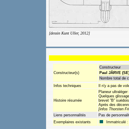
[dessin Kunt Uller, 2012]
Constructeur
Constructeur(s)
Paul JÄRVE (SE
Nombre total de c
Infos techniques
Il n'y a pas de vol
Planeur ultralége
Quelques glissage
Histoire résumée
brevet ”B” suédois
Après des décenni
[infos Thorsten Fr
Liens personnalités
Pas de personnali
Exemplaires existants
Immatriculé :