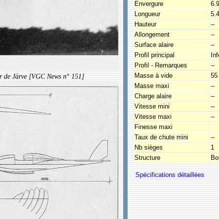
Envergure
6.
Longueur
5.
Hauteur
--
Allongement
--
Surface alaire
--
Profil principal
In
Profil - Remarques
--
Masse à vide
55
ur de Järve [VGC News n° 151]
Masse maxi
--
Charge alaire
--
Vitesse mini
--
Vitesse maxi
--
Finesse maxi
Taux de chute mini
--
Nb sièges
1
Structure
Boi