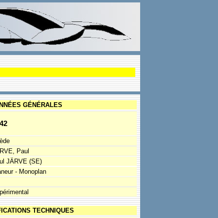
NNÉES GÉNÉRALES
42
ède
RVE, Paul
ul JÄRVE (SE)
aneur - Monoplan
périmental
FICATIONS TECHNIQUES