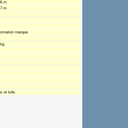
96 m
47 m
formation manque
 kg
s et toile