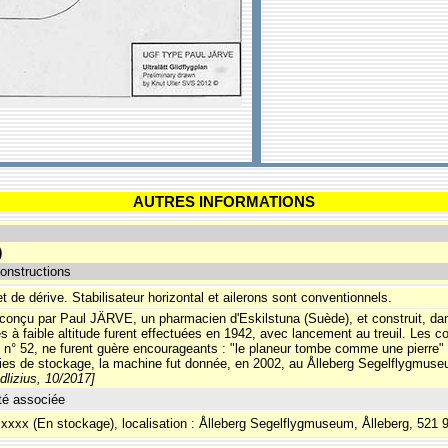
AUTRES INFORMATIONS
)
onstructions
et de dérive. Stabilisateur horizontal et ailerons sont conventionnels.
r conçu par Paul JÄRVE, un pharmacien d'Eskilstuna (Suède), et construit, d
s à faible altitude furent effectuées en 1942, avec lancement au treuil. Le
 n° 52, ne furent guère encourageants : "le planeur tombe comme une pierre" 
es de stockage, la machine fut donnée, en 2002, au Ålleberg Segelflygmuse
idlizius, 10/2017]
té associée
 xxxx (En stockage), localisation : Ålleberg Segelflygmuseum, Ålleberg, 521 