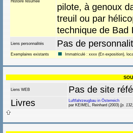
Histoire résumée
pilote, à genoux d
treuil ou par héli
technique de Bad 
Pas de personnali
Liens personnalités
Exemplaires existants
Immatriculé : xxxx (En exposition), loc
SOU
Pas de site réf
Liens WEB
Livres
Luftfahrzeugbau in Österreich
par KEIMEL, Reinhard (2003)
[p. 132