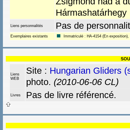
Zsigmond had a dur
Hármashatárhegy 
Pas de personnali
Liens personnalités
Exemplaires existants
Immatriculé : HA-4154 (En exposition),
SOU
Site :
Hungarian Gliders (
Liens
WEB
photo.
(2010-06-06 CL)
Pas de livre référencé.
Livres