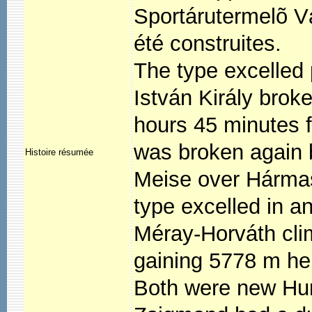
Sportárutermelõ Vá
été construites.
The type excelled p
István Király brok
hours 45 minutes f
was broken again 
Histoire résumée
Meise over Hármas
type excelled in a
Méray-Horváth cli
gaining 5778 m hei
Both were new Hun