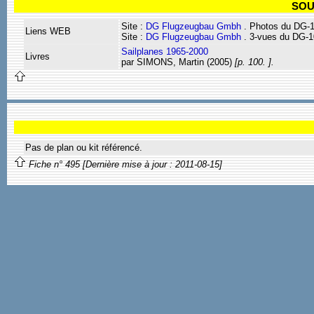
SOU
Site :
DG Flugzeugbau Gmbh
. Photos du DG-
Liens WEB
Site :
DG Flugzeugbau Gmbh
. 3-vues du DG-1
Sailplanes 1965-2000
Livres
par SIMONS, Martin (2005)
[p. 100. ].
Pas de plan ou kit référencé.
Fiche n° 495 [Dernière mise à jour : 2011-08-15]