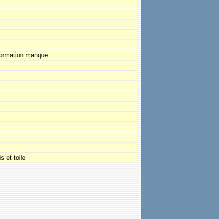
formation manque
s et toile