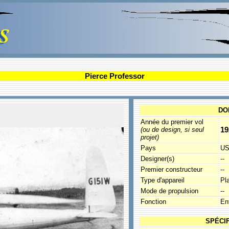
Pierce Professor
DO
Année du premier vol
19
(ou de design, si seul
projet)
Pays
U
Designer(s)
--
Premier constructeur
--
Type d'appareil
Pl
Mode de propulsion
--
Fonction
En
SPÉCI