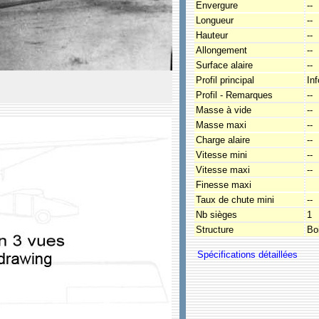
Envergure
--
Longueur
--
Hauteur
--
Allongement
--
Surface alaire
--
Profil principal
In
Profil - Remarques
--
Masse à vide
--
Masse maxi
--
Charge alaire
--
Vitesse mini
--
Vitesse maxi
--
Finesse maxi
Taux de chute mini
--
Nb sièges
1
Structure
Boi