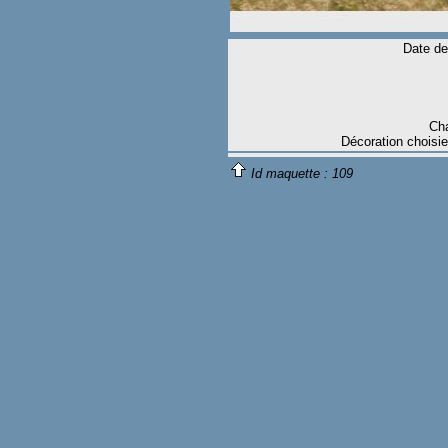
Date de
Cha
Décoration choisi
Id maquette :
109