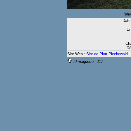
[pho
Date 
En
Cha
Dé
Site Web :
Site de Piotr Piechowski
Id maquette :
117