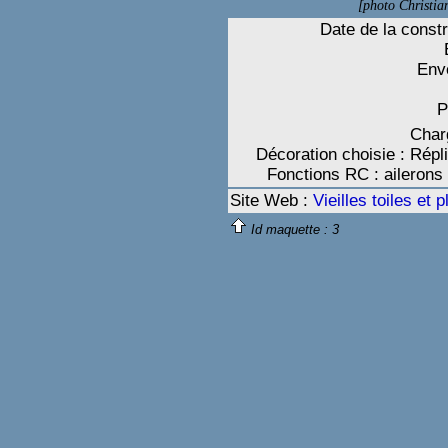
[photo Christi
Date de la const
Env
P
Charg
Décoration choisie : Rép
Fonctions RC : ailerons
Site Web :
Vieilles toiles et
Id maquette :
3