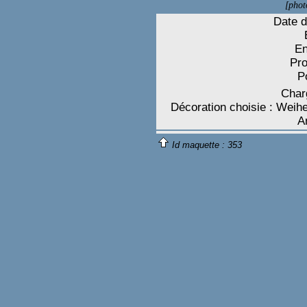
[phot
Date d
En
Pro
P
Charg
Décoration choisie : Weih
A
Id maquette :
353