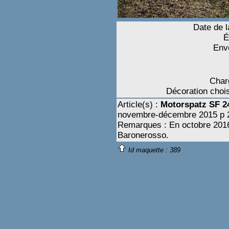
Date de l
É
Env
Charg
Décoration chois
Article(s) :
Motorspatz SF 2
novembre-décembre 2015 p 
Remarques : En octobre 2016,
Baronerosso.
Id maquette :
389