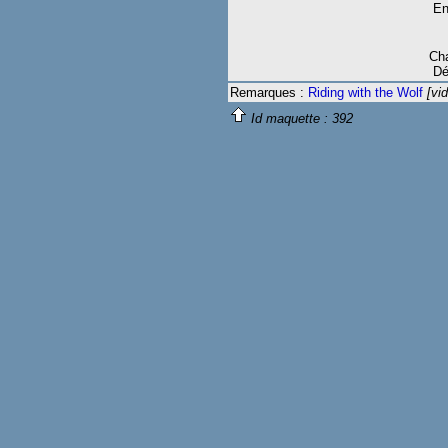
En
Cha
Dé
Remarques :
Riding with the Wolf
[vid
Id maquette :
392