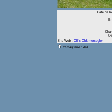
Date de la
En
Char
Dé
Site Web :
Olli's Oldtimersegler
Id maquette :
444