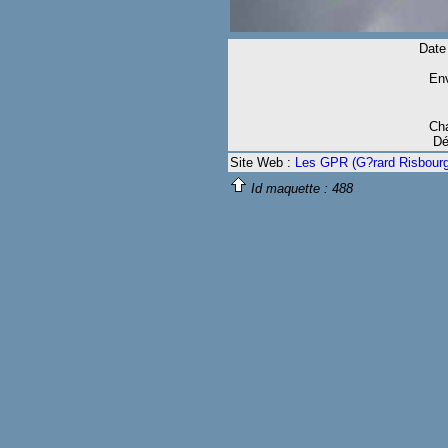
Date 
Env
Cha
Dé
Site Web :
Les GPR (G?rard Risbourg
Id maquette :
488