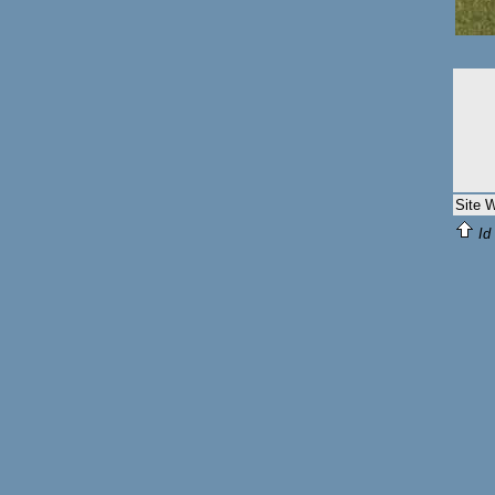
Site 
Id