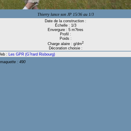
Thierry lance son JP 15/36 au 1/3
Date de la construction :
Échelle : 1/3
Envergure : 5 m?tres
Profil :
Poids :
2
Charge alaire : g/dm
Décoration choisie :
Web :
Les GPR (G?rard Risbourg)
 maquette :
490