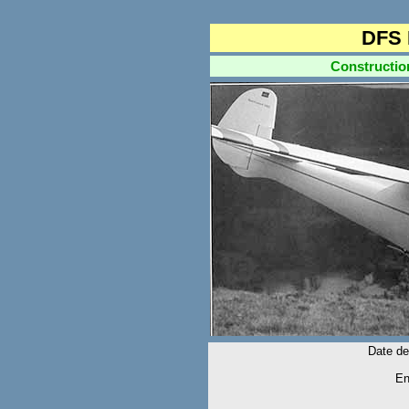
DFS 
Construction d
Date de
En