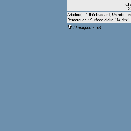
Cha
Dé
Article(s) : "Rhönbussard, Un rétro p
2
Remarques : Surface alaire 114 dm
Id maquette :
64