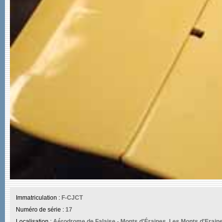
Immatriculation :
F-CJCT
Numéro de série :
17
Localisation :
Aérodrome de Falaise - Monts d'Éraines, Les Monts d'Eraine