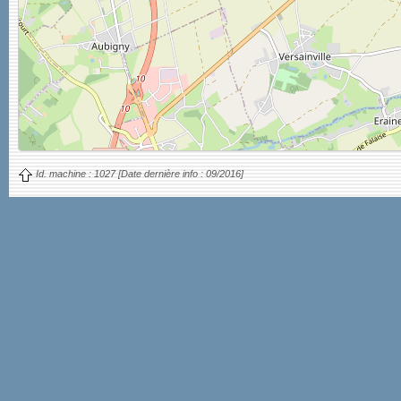
Id. machine :
1027
[Date dernière info :
09/2016]