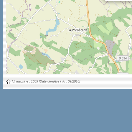
Id. machine :
1039
[Date dernière info :
09/2016]