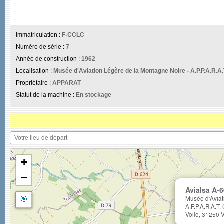
Immatriculation :
F-CCLC
Numéro de série :
7
Année de construction :
1962
Localisation :
Musée d'Aviation Légère de la Montagne Noire - A.P.P.A.R.A.T,
Propriétaire :
APPARAT
Statut de la machine :
En stockage
+
−
Avialsa A-
🎯
Musée d'Aviat
A.P.P.A.R.A.T,
Voile, 31250 V