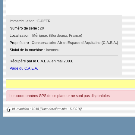
Immatriculation :
F-CETR
Numéro de série :
20
Localisation :
Mérignac (Bordeaux, France)
Propriétaire :
Conservatoire Air et Espace d'Aquitaine (C.A.E.A.)
Statut de la machine :
Inconnu
Récupéré par le C.A.E.A. en mai 2003.
Page du C.A.E.A.
Les coordonnées GPS de ce planeur ne sont pas disponibles.
Id. machine :
1048
[Date dernière info :
11/2016]