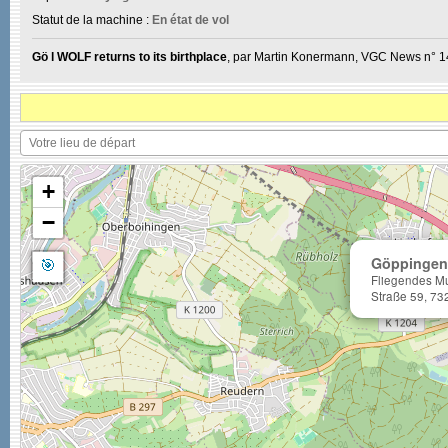
Statut de la machine :
En état de vol
Gö l WOLF returns to its birthplace
, par Martin Konermann, VGC News n° 14
+
−
🎯
Göppingen
Fliegendes M
Straße 59, 73