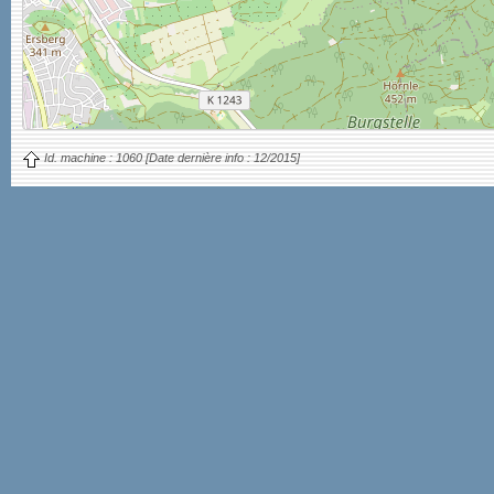
Id. machine :
1060
[Date dernière info :
12/2015]