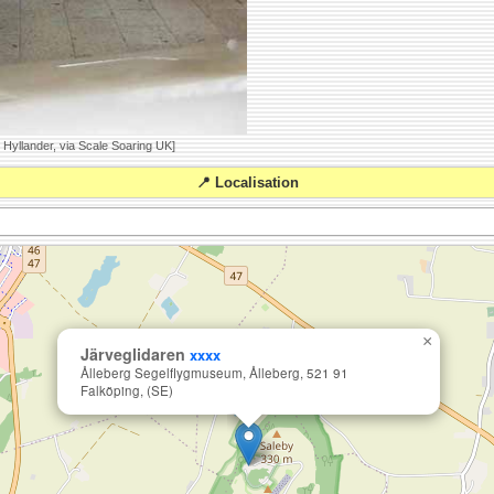
 Hyllander, via Scale Soaring UK]
📍 Localisation
×
Järveglidaren
xxxx
Ålleberg Segelflygmuseum, Ålleberg, 521 91
Falköping, (SE)