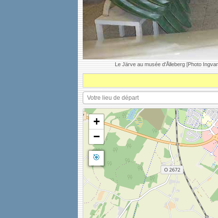
Le Järve au musée d'Ålleberg [Photo Ingvar
+
−
🎯