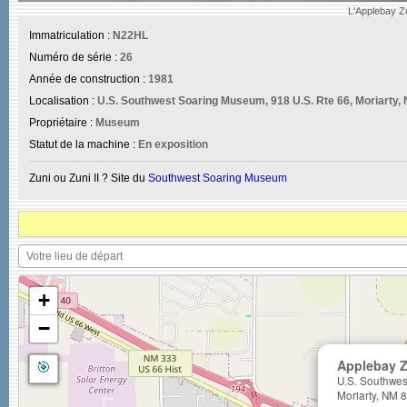
L'Applebay Zu
Immatriculation :
N22HL
Numéro de série :
26
Année de construction :
1981
Localisation :
U.S. Southwest Soaring Museum, 918 U.S. Rte 66, Moriarty,
Propriétaire :
Museum
Statut de la machine :
En exposition
Zuni ou Zuni II ? Site du
Southwest Soaring Museum
+
−
🎯
Applebay Z
U.S. Southwes
Moriarty, NM 