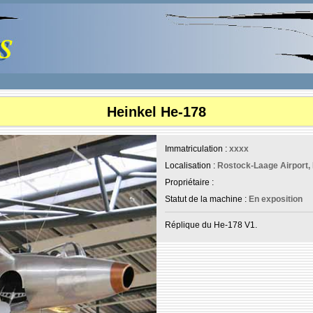
Heinkel He-178
Immatriculation :
xxxx
Localisation :
Rostock-Laage Airport,
Propriétaire :
Statut de la machine :
En exposition
Réplique du He-178 V1.