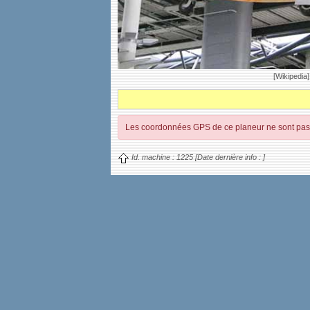
[Wikipedia]
Les coordonnées GPS de ce planeur ne sont pas 
Id. machine :
1225
[Date dernière info :
]