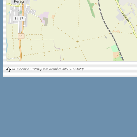
Id. machine :
1264
[Date dernière info :
01-2023]