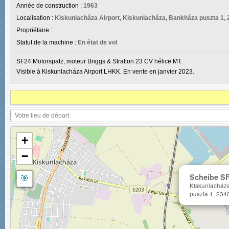
Année de construction :
1963
Localisation :
Kiskunlacháza Airport, Kiskunlacháza, Bankháza puszta 1, 
Propriétaire :
Statut de la machine :
En état de vol
SF24 Motorspatz, moteur Briggs & Stratton 23 CV hélice MT.
Visible à Kiskunlacháza Airport LHKK. En vente en janvier 2023.
+
−
🎯
Scheibe SF
Kiskunlacháza
puszta 1, 234