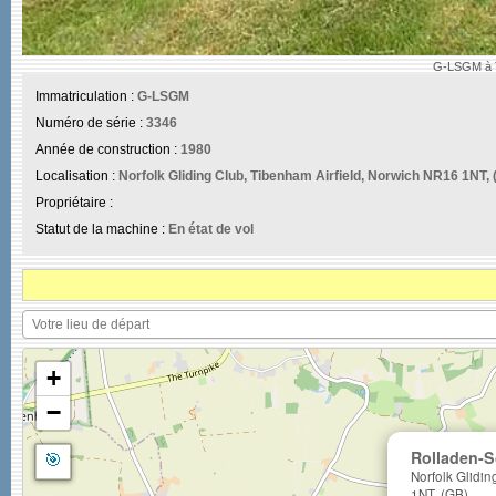
G-LSGM à Ti
Immatriculation :
G-LSGM
Numéro de série :
3346
Année de construction :
1980
Localisation :
Norfolk Gliding Club, Tibenham Airfield, Norwich NR16 1NT, 
Propriétaire :
Statut de la machine :
En état de vol
+
−
🎯
Rolladen-S
Norfolk Glidi
1NT, (GB)