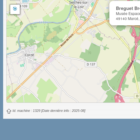
🎯
Breguet Br
Musée Espace 
49140 Marcé,
Id. machine :
1329
[Date dernière info :
2025-08]