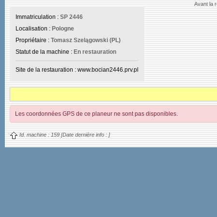
Avant la 
Immatriculation :
SP 2446
Localisation :
Pologne
Propriétaire :
Tomasz Szelągowski (PL)
Statut de la machine :
En restauration
Site de la restauration : www.bocian2446.prv.pl
Les coordonnées GPS de ce planeur ne sont pas disponibles.
Id. machine :
159
[Date dernière info :
]