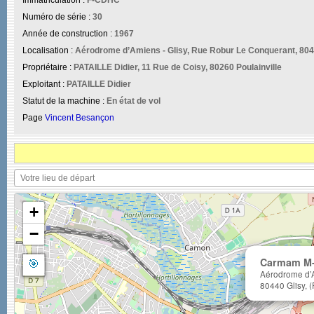
Immatriculation :
F-CDHC
Numéro de série :
30
Année de construction :
1967
Localisation :
Aérodrome d’Amiens - Glisy, Rue Robur Le Conquerant, 8044
Propriétaire :
PATAILLE Didier, 11 Rue de Coisy, 80260 Poulainville
Exploitant :
PATAILLE Didier
Statut de la machine :
En état de vol
Page
Vincent Besançon
+
−
🎯
Carmam M-
Aérodrome d’A
80440 Glisy, (