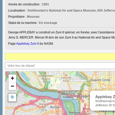
Année de construction :
1981
Localisation :
Smithsonian's National Air and Space Museum, 650 Jeffers
Propriétaire :
Museum
Statut de la machine :
En stockage
George APPLEBAY a construit un Zuni II spécial, en Kevlar, avec l'assistanc
Jerry G. MERCER. Mercer fit don de son Zuni II au National Air and Space
Page
Applebay Zuni II
du NASM.
+
−
🎯
Applebay Z
Smithsonian's
Jefferson Dr 