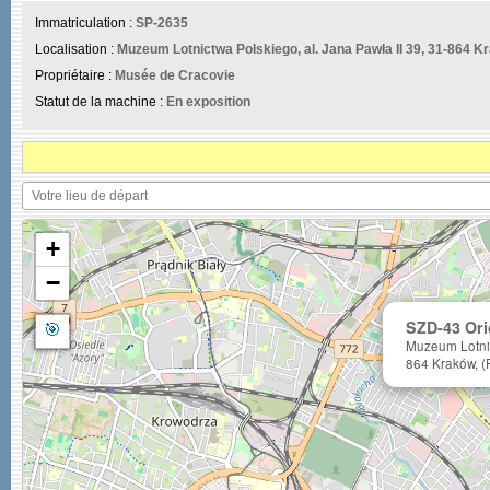
Immatriculation :
SP-2635
Localisation :
Muzeum Lotnictwa Polskiego, al. Jana Pawła II 39, 31-864 K
Propriétaire :
Musée de Cracovie
Statut de la machine :
En exposition
+
−
🎯
SZD-43 Or
Muzeum Lotnic
864 Kraków, (