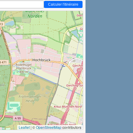
Calculer l'itinéraire
Leaflet
|
©
OpenStreetMap
contributors