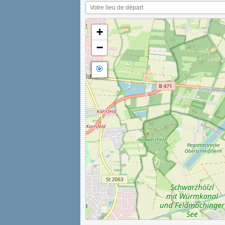
+
−
🎯