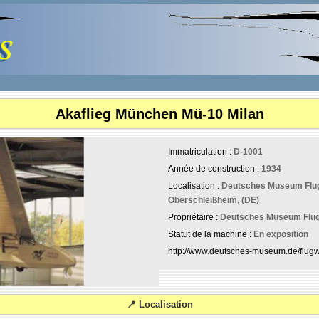
Akaflieg München Mü-10 Milan
Immatriculation :
D-1001
Année de construction :
1934
Localisation :
Deutsches Museum Flugw
Oberschleißheim, (DE)
Propriétaire :
Deutsches Museum Flug
Statut de la machine :
En exposition
http://www.deutsches-museum.de/flugw
📍 Localisation