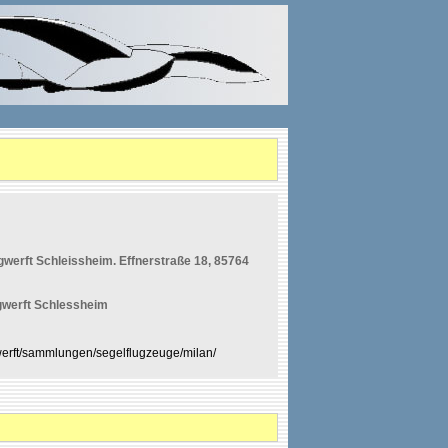
erft Schleissheim. Effnerstraße 18, 85764
werft Schlessheim
erft/sammlungen/segelflugzeuge/milan/