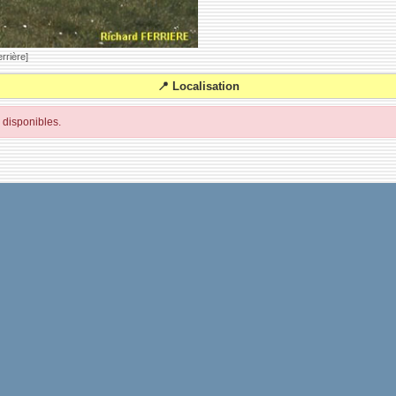
rrière]
📍 Localisation
disponibles.