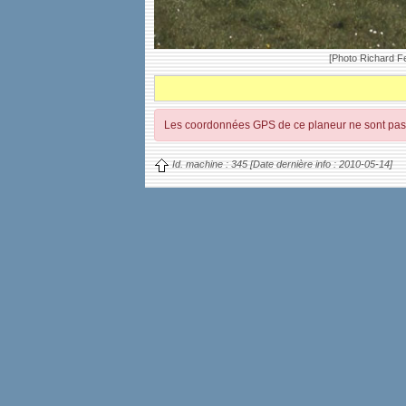
[Photo Richard Fe
Les coordonnées GPS de ce planeur ne sont pas 
Id. machine :
345
[Date dernière info :
2010-05-14]