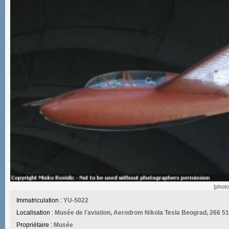
[photo
Immatriculation :
YU-5022
Localisation :
Musée de l'aviation, Aerodrom Nikola Tesla Beograd, 266 51
Propriétaire :
Musée