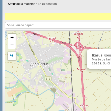
Statut de la machine :
En exposition
+
−
🎯
Ikarus Koš
Musée de l'av
266 51, Surči