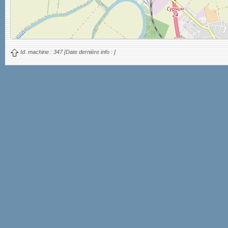
Id. machine :
347
[Date dernière info :
]