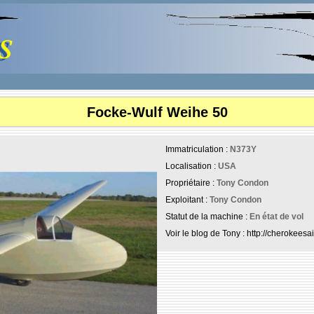
Focke-Wulf Weihe 50
Immatriculation :
N373Y
Localisation :
USA
Propriétaire :
Tony Condon
Exploitant :
Tony Condon
Statut de la machine :
En état de vol
Voir le blog de Tony : http://cherokees