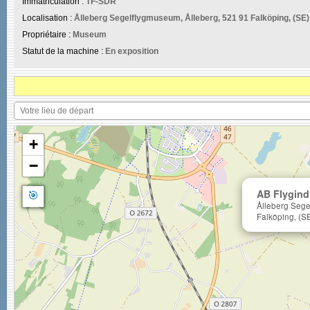
Immatriculation :
TF-SDR
Localisation :
Ålleberg Segelflygmuseum, Ålleberg, 521 91 Falköping, (SE)
Propriétaire :
Museum
Statut de la machine :
En exposition
+
−
🎯
AB Flygindu
Ålleberg Sege
Falköping, (S