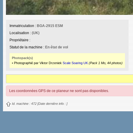
Immatriculation :
BGA-2915 ESM
Localisation :
(UK)
Propriétaire :
Statut de la machine :
En état de vol
Photopack(s)
• Photographié par Viktor Drzeniek
Scale Soaring UK
(Pack 1 Mo, 44 photos)
Les coordonnées GPS de ce planeur ne sont pas disponibles.
Id. machine :
472
[Date dernière info :
]