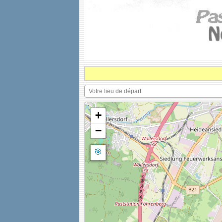
+
−
🎯