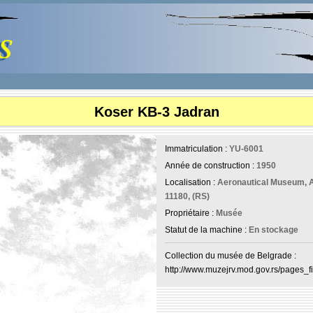
Koser KB-3 Jadran
Immatriculation :
YU-6001
Année de construction :
1950
Localisation :
Aeronautical Museum, A
11180, (RS)
Propriétaire :
Musée
Statut de la machine :
En stockage
Collection du musée de Belgrade :
http://www.muzejrv.mod.gov.rs/pages_file