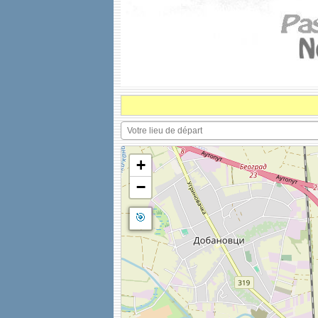
+
−
🎯