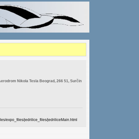
erodrom Nikola Tesla Beograd, 266 51, Surčin
s/expo_files/jedrilice_files/jedriliceMain.html