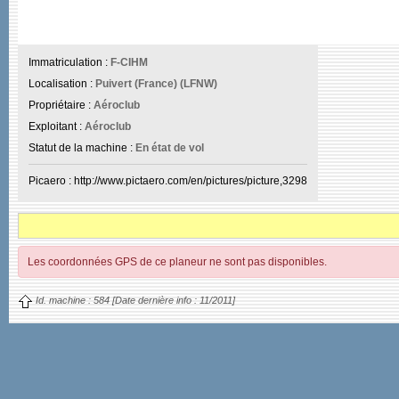
Immatriculation :
F-CIHM
Localisation :
Puivert (France) (LFNW)
Propriétaire :
Aéroclub
Exploitant :
Aéroclub
Statut de la machine :
En état de vol
Picaero : http://www.pictaero.com/en/pictures/picture,3298
Les coordonnées GPS de ce planeur ne sont pas disponibles.
Id. machine :
584
[Date dernière info :
11/2011]