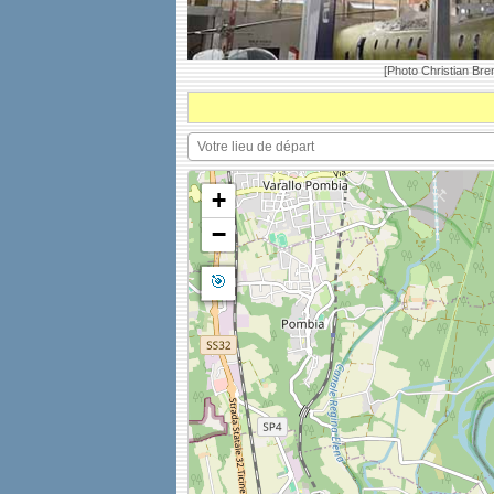
[Photo Christian Bre
+
−
🎯