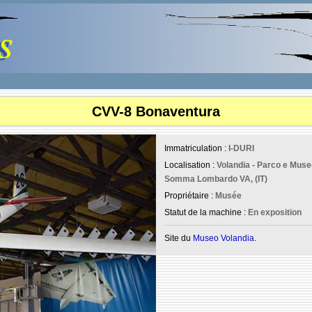
CVV-8 Bonaventura
Immatriculation :
I-DURI
Localisation :
Volandia - Parco e Museo
Somma Lombardo VA, (IT)
Propriétaire :
Musée
Statut de la machine :
En exposition
Site du
Museo Volandia
.