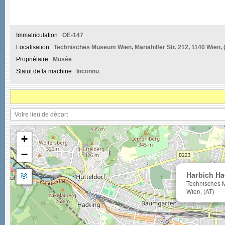
Immatriculation :
OE-147
Localisation :
Technisches Museum Wien, Mariahilfer Str. 212, 1140 Wien, 
Propriétaire :
Musée
Statut de la machine :
Inconnu
+
−
🎯
Harbich Ha
Technisches M
Wien, (AT)