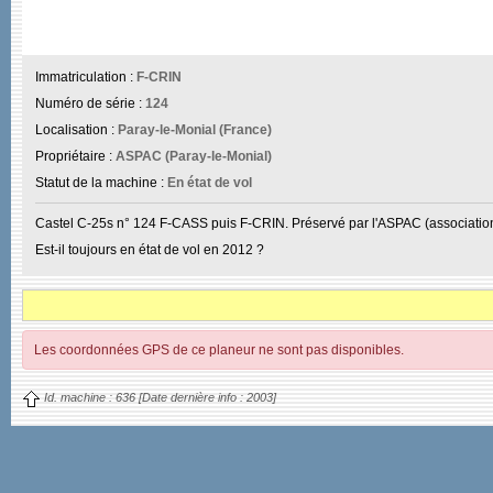
Immatriculation :
F-CRIN
Numéro de série :
124
Localisation :
Paray-le-Monial (France)
Propriétaire :
ASPAC (Paray-le-Monial)
Statut de la machine :
En état de vol
Castel C-25s n° 124 F-CASS puis F-CRIN. Préservé par l'ASPAC (associatio
Est-il toujours en état de vol en 2012 ?
Les coordonnées GPS de ce planeur ne sont pas disponibles.
Id. machine :
636
[Date dernière info :
2003]