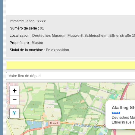
Immatriculation :
xxxx
Numéro de série :
01
Localisation :
Deutsches Museum Flugwerft Schleissheim. Effnerstraße 18
Propriétaire :
Musée
Statut de la machine :
En exposition
+
−
Akaflieg St
🎯
xxxx
Deutsches Mu
Effnerstraße 