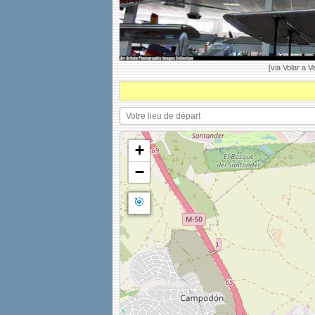
[via Volar a Ve
+
−
🎯