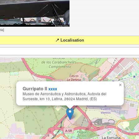
la]
📍 Localisation
×
Gurripato II
xxxx
Museo de Aeronáutica y Astronáutica, Autovía del
Suroeste, km 10, Latina, 28024 Madrid, (ES)