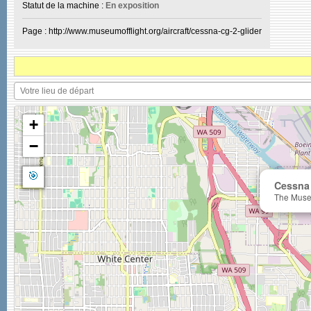
Statut de la machine :
En exposition
Page : http://www.museumofflight.org/aircraft/cessna-cg-2-glider
+
−
🎯
Cessna
The Museu