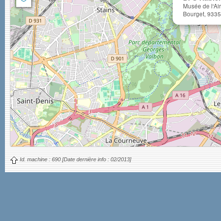
Musée de l'Air
Bourget, 9335
Id. machine :
690
[Date dernière info :
02/2013]