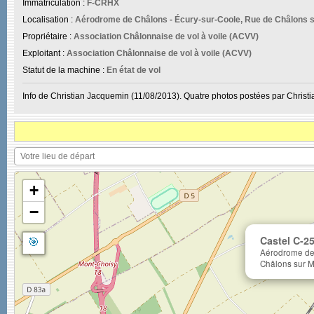
Immatriculation :
F-CRHX
Localisation :
Aérodrome de Châlons - Écury-sur-Coole, Rue de Châlons s
Propriétaire :
Association Châlonnaise de vol à voile (ACVV)
Exploitant :
Association Châlonnaise de vol à voile (ACVV)
Statut de la machine :
En état de vol
Info de Christian Jacquemin (11/08/2013). Quatre photos postées par Christ
+
−
🎯
Castel C-2
Aérodrome de 
Châlons sur M