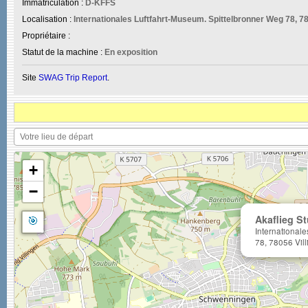
Immatriculation :
D-KFFS
Localisation :
Internationales Luftfahrt-Museum. Spittelbronner Weg 78, 7
Propriétaire :
Statut de la machine :
En exposition
Site
SWAG Trip Report
.
+
−
🎯
Akaflieg S
International
78, 78056 Vil