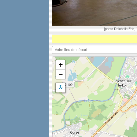
[photo Delehelle Éric,
+
−
🎯