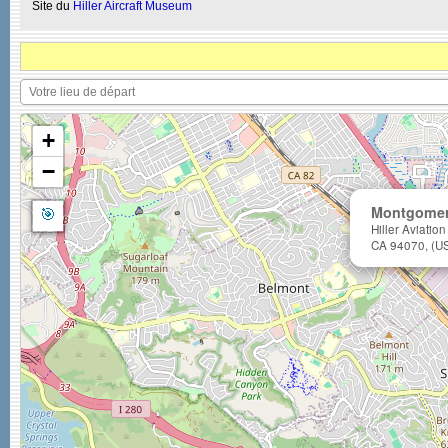
Site du
Hiller Aircraft Museum
+
−
🎯
Montgomer
Hiller Aviati
CA 94070, (U