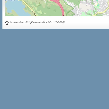
Id. machine :
811
[Date dernière info :
10/2014]