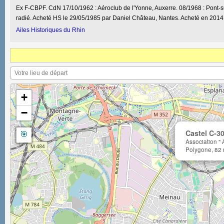
Ex F-CBPF. CdN 17/10/1962 : Aéroclub de l'Yonne, Auxerre. 08/1968 : Pont
radié. Acheté HS le 29/05/1985 par Daniel Château, Nantes. Acheté en 2014 
Ailes Historiques du Rhin
+
−
🎯
Castel C-3
Association " 
Polygone, 82 