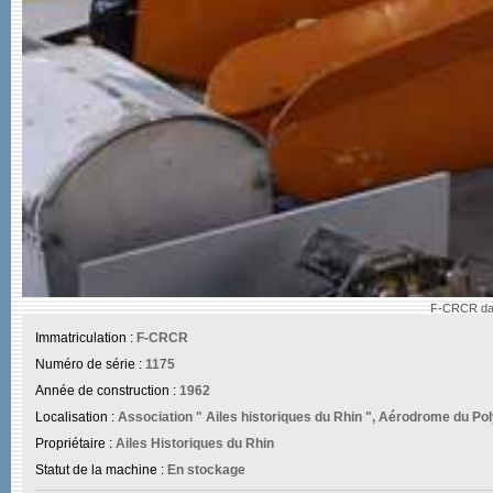
F-CRCR dans
Immatriculation :
F-CRCR
Numéro de série :
1175
Année de construction :
1962
Localisation :
Association " Ailes historiques du Rhin ", Aérodrome du Po
Propriétaire :
Ailes Historiques du Rhin
Statut de la machine :
En stockage